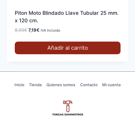
Piton Moto Blindado Llave Tubular 25 mm.
x 120 cm.
El
El
8,99
€
7,19
€
IVA Incluido
precio
precio
original
actual
Añadir al carrito
era:
es:
8,99€.
7,19€.
Inicio
Tienda
Quienes somos
Contacto
Mi cuenta