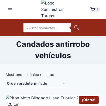
Saltar
al
0
contenido
Búsqueda
de
productos
Candados antirrobo
vehículos
Mostrando el único resultado
¡Oferta!