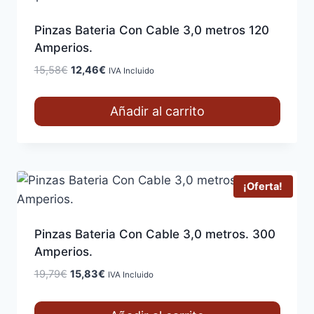
Pinzas Bateria Con Cable 3,0 metros 120
Amperios.
El
El
15,58
€
12,46
€
IVA Incluido
precio
precio
original
actual
Añadir al carrito
era:
es:
15,58€.
12,46€.
¡Oferta!
Pinzas Bateria Con Cable 3,0 metros. 300
Amperios.
El
El
19,79
€
15,83
€
IVA Incluido
precio
precio
original
actual