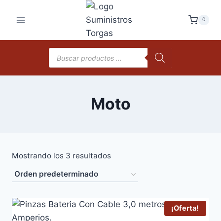
Saltar
al
0
contenido
Búsqueda
de
productos
Moto
Mostrando los 3 resultados
¡Oferta!