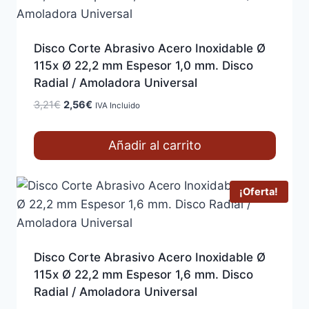
Disco Corte Abrasivo Acero Inoxidable Ø
115x Ø 22,2 mm Espesor 1,0 mm. Disco
Radial / Amoladora Universal
El
El
3,21
€
2,56
€
IVA Incluido
precio
precio
original
actual
Añadir al carrito
era:
es:
3,21€.
2,56€.
¡Oferta!
Disco Corte Abrasivo Acero Inoxidable Ø
115x Ø 22,2 mm Espesor 1,6 mm. Disco
Radial / Amoladora Universal