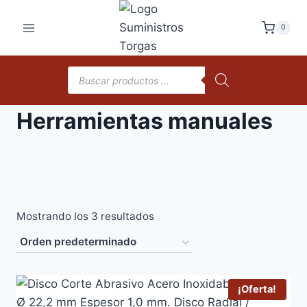
Saltar
al
0
contenido
Búsqueda
de
productos
Herramientas manuales
Mostrando los 3 resultados
¡Oferta!