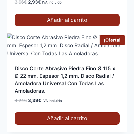
El
El
3,66
€
2,93
€
IVA Incluido
precio
precio
original
actual
Añadir al carrito
era:
es:
3,66€.
2,93€.
¡Oferta!
Disco Corte Abrasivo Piedra Fino Ø 115 x
Ø 22 mm. Espesor 1,2 mm. Disco Radial /
Amoladora Universal Con Todas Las
Amoladoras.
El
El
4,24
€
3,39
€
IVA Incluido
precio
precio
original
actual
Añadir al carrito
era:
es:
4,24€.
3,39€.